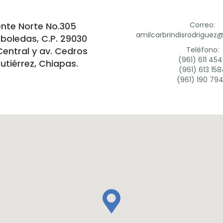
ente Norte No.305
Correo:
amilcarbrindisrodrigue
rboledas, C.P. 29030
Central y av. Cedros
Teléfono:
(961) 611 45
utiérrez, Chiapas.
(961) 613 158
(961) 190 79