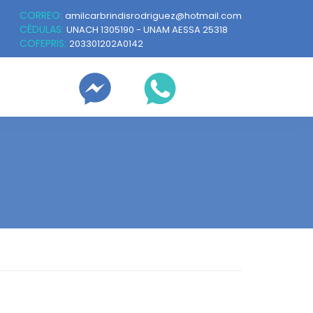
CORREO:
amilcarbrindisrodriguez@hotmail.com
CÉDULAS:
UNACH 1305190 - UNAM AESSA 25318
COFEPRIS:
203301202A0142