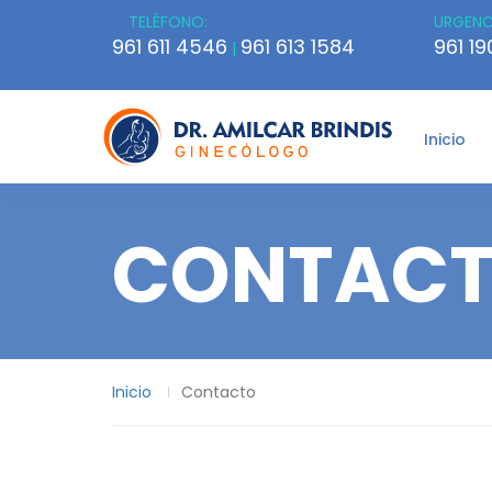
TELÉFONO:
URGENC
961 611 4546
961 613 1584
961 1
|
Inicio
CONTAC
Inicio
Contacto