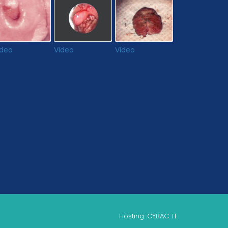
ideo
Video
Video
Hosting: CYBAC TI