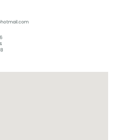
z@hotmail.com
46
4
48