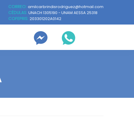
CORREO:
amilcarbrindisrodriguez@hotmail.com
CÉDULAS:
UNACH 1305190 - UNAM AESSA 25318
COFEPRIS:
203301202A0142
A