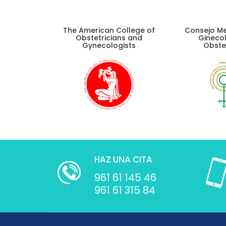
The American College of
Consejo M
Obstetricians and
Ginecol
Gynecologists
Obstet
HAZ UNA CITA
961 61 145 46
961 61 315 84