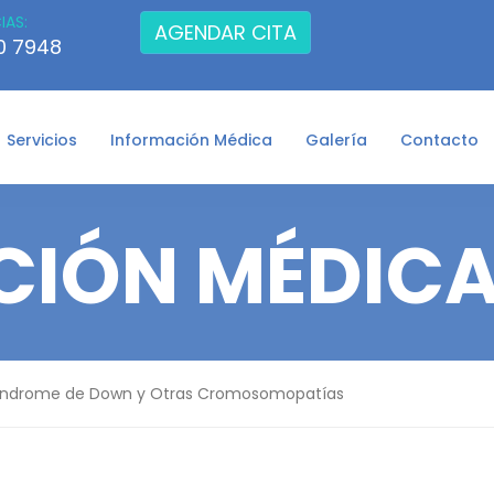
IAS:
AGENDAR CITA
90 7948
Servicios
Información Médica
Galería
Contacto
CIÓN MÉDIC
índrome de Down y Otras Cromosomopatías