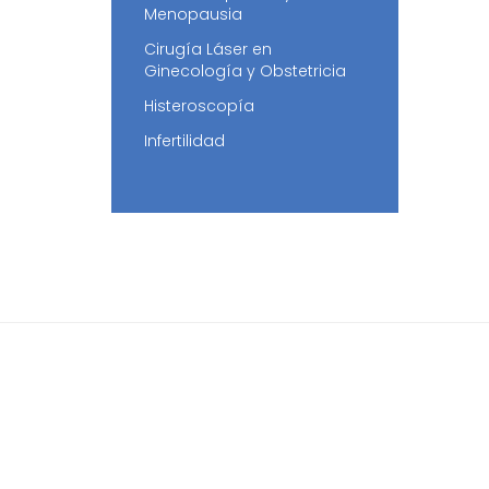
Menopausia
Cirugía Láser en
Ginecología y Obstetricia
Histeroscopía
Infertilidad