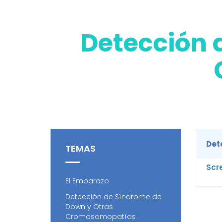
Detección 
Det
TEMAS
Scr
El Embarazo
Detección de Síndrome de
Down y Otras
Cromosomopatías