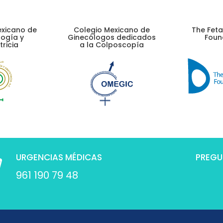
exicano de
Colegio Mexicano de
The Feta
ogía y
Ginecólogos dedicados
Foun
ricia
a la Colposcopía
URGENCIAS MÉDICAS
PREGU
961 190 79 48