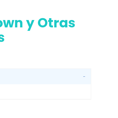
own y Otras
s