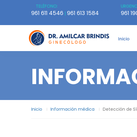
TELÉFONO:
URGENC
961 611 4546
961 613 1584
961 1
|
Inicio
INFORMA
Inicio
Información médica
Detección de S